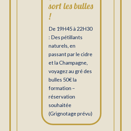
sort les bulles
!
De 19H45 à 22H30
: Des pétillants
naturels, en
passant par le cidre
et la Champagne,
voyagez au gré des
bulles 50€ la
formation –
réservation
souhaitée
(Grignotage prévu)