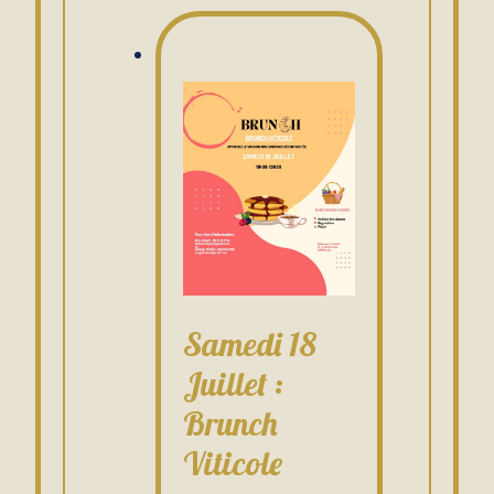
Samedi 18
Juillet :
Brunch
Viticole