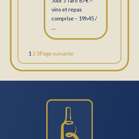
Jour J Tarif 67€ –
vins et repas
comprise – 19h45 /
…
1
2
3
Page suivante
Footer