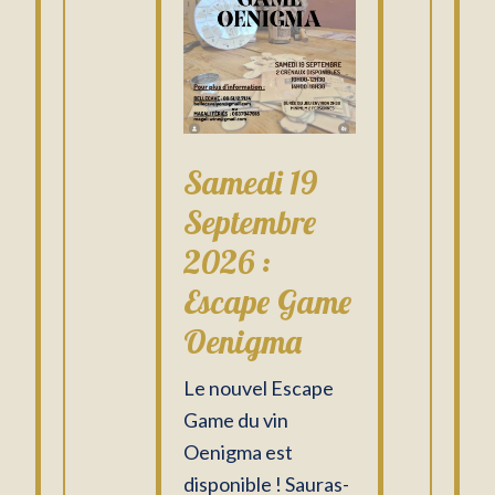
Samedi 19
Septembre
2026 :
Escape Game
Oenigma
Le nouvel Escape
Game du vin
Oenigma est
disponible ! Sauras-