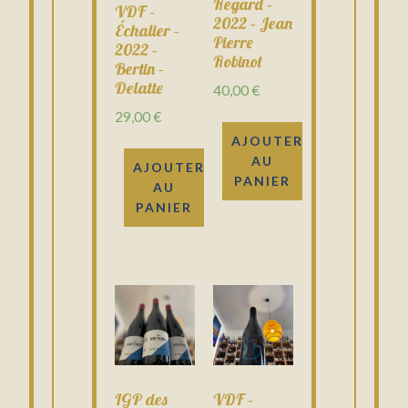
Regard –
VDF –
2022 – Jean
Échalier –
Pierre
2022 –
Robinot
Bertin –
Delatte
40,00
€
29,00
€
AJOUTER
AU
AJOUTER
PANIER
AU
PANIER
IGP des
VDF –