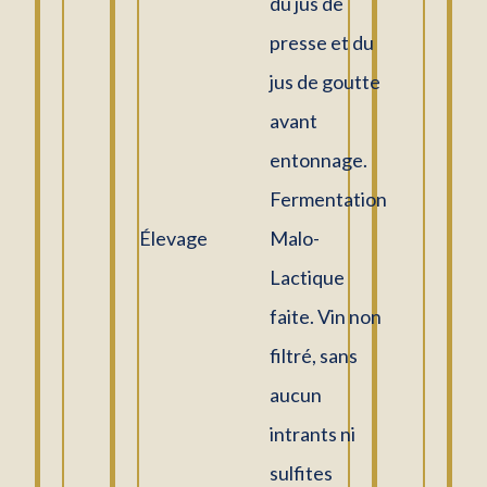
du jus de
presse et du
jus de goutte
avant
entonnage.
Fermentation
Élevage
Malo-
Lactique
faite. Vin non
filtré, sans
aucun
intrants ni
sulfites