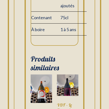
ajoutés
Contenant
75cl
À boire
1 à 5 ans
Produits
similaires
VDF – Le