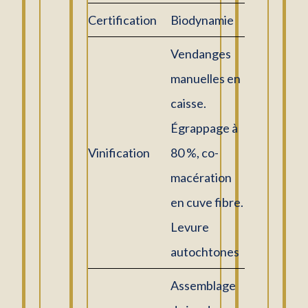
Certification
Biodynamie
Vendanges
manuelles en
caisse.
Égrappage à
Vinification
80 %, co-
macération
en cuve fibre.
Levure
autochtones
Assemblage