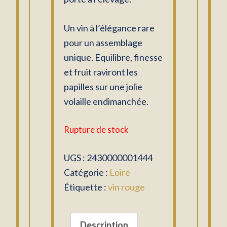
Un vin à l’élégance rare
pour un assemblage
unique. Equilibre, finesse
et fruit raviront les
papilles sur une jolie
volaille endimanchée.
Rupture de stock
UGS :
2430000001444
Catégorie :
Loire
Étiquette :
vin rouge
Description