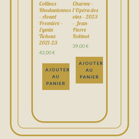
Collines
Charme –
Rhodaniennes
l’Opéra des
– Avant
vins – 2023
Première –
– Jean-
Eymin
Pierre
Tichoux
Robinot
2021-23
39,00
€
42,00
€
AJOUTER
AJOUTER
AU
AU
PANIER
PANIER