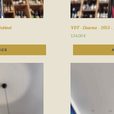
Robinot
VDF – Charme – 2013 – 
124,00
€
IER