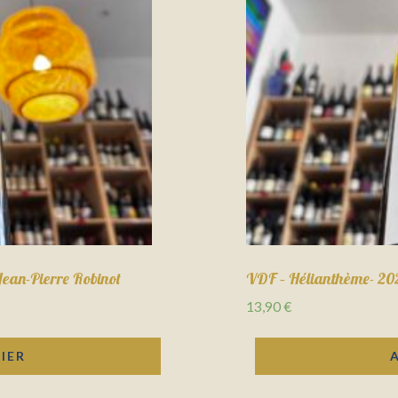
Jean-Pierre Robinot
VDF – Hélianthème- 20
13,90
€
IER