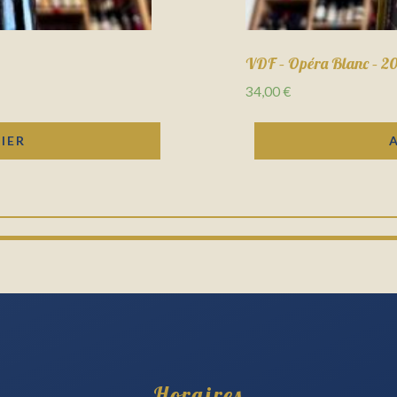
VDF – Opéra Blanc – 20
34,00
€
IER
Horaires